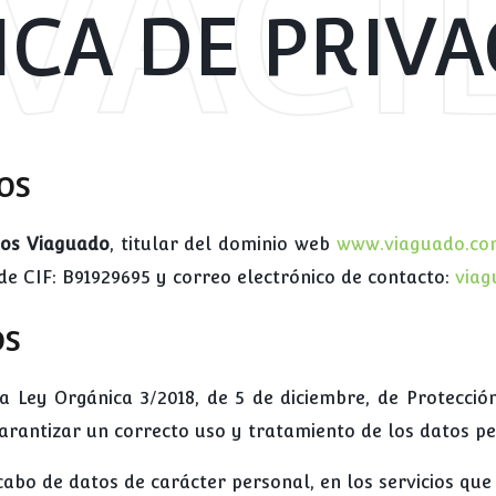
IVACI
ICA DE PRIV
os
os Viaguado
, titular del dominio web
www.viaguado.co
de CIF: B91929695 y correo electrónico de contacto:
via
os
a Ley Orgánica 3/2018, de 5 de diciembre, de Protecci
 garantizar un correcto uso y tratamiento de los datos 
cabo de datos de carácter personal, en los servicios que